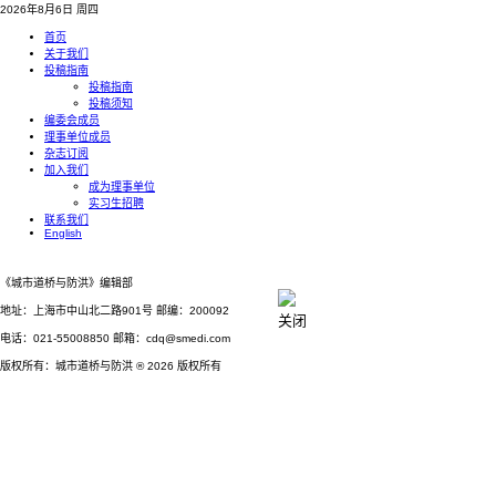
2026年8月6日 周四
首页
关于我们
投稿指南
投稿指南
投稿须知
编委会成员
理事单位成员
杂志订阅
加入我们
成为理事单位
实习生招聘
联系我们
English
《城市道桥与防洪》编辑部
地址：上海市中山北二路901号 邮编：200092
关闭
电话：021-55008850 邮箱：cdq@smedi.com
版权所有：城市道桥与防洪 ® 2026 版权所有