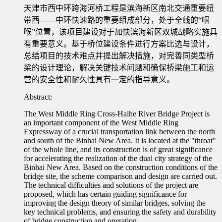
天津市西中环跨海河桥工程是滨海新区南北交通重要纽
带西——中环快速路的重要组成部分，处于全线的“咽
喉”位置，该项目建设对于加快滨海新区双城战略实施具
有重要意义。基于桥位建设条件进行方案比选与设计，
总结项目的技术难点并提出解决措施，对完善同类型桥
梁的设计理论，解决关键技术问题和确保桥梁施工和运
营的安全性和耐久性具有一定的指导意义。
Abstract:
The West Middle Ring Cross-Haihe River Bridge Project is
an important component of the West Middle Ring
Expressway of a crucial transportation link between the north
and south of the Binhai New Area. It is located at the "throat"
of the whole line, and its construction is of great significance
for accelerating the realization of the dual city strategy of the
Binhai New Area. Based on the construction conditions of the
bridge site, the scheme comparison and design are carried out.
The technical difficulties and solutions of the project are
proposed, which has certain guiding significance for
improving the design theory of similar bridges, solving the
key technical problems, and ensuring the safety and durability
of bridge construction and operation.