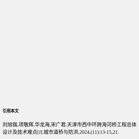
引用本文
刘旭锴,项敬辉,华龙海,宋广君.天津市西中环跨海河桥工程总体
设计及技术难点[J].城市道桥与防洪,2024,(11):13-15,21.