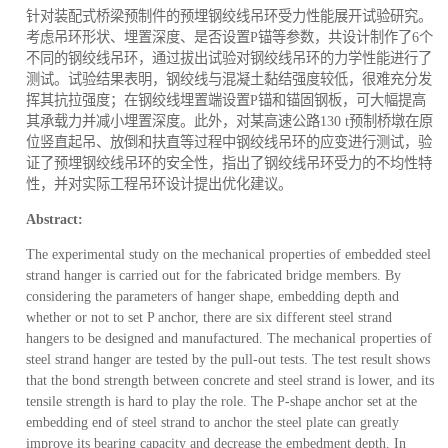
针对装配式桥梁预制件的预埋钢绞线吊环受力性能展开试验研究。
考虑吊环形状、埋置深度、是否设置P锚等参数，共设计制作了6个
不同的钢绞线吊环，通过拔出试验对钢绞线吊环的力学性能进行了
测试。试验结果表明，钢绞线与混凝土黏结强度较低，很难充分发
挥其抗拉强度；在钢绞线埋置端设置P锚和锚固钢板，可大幅提高
其承载力并减小埋置深度。此外，对某高速公路130 t预制桥墩在原
位竖直起吊、放倒和扶直等过程中钢绞线吊环的应变进行测试，验
证了预埋钢绞线吊环的安全性，指出了钢绞线吊环受力的不均性特
性，并对实际工程吊环设计提出优化建议。
Abstract:
The experimental study on the mechanical properties of embedded steel
strand hanger is carried out for the fabricated bridge members. By
considering the parameters of hanger shape, embedding depth and
whether or not to set P anchor, there are six different steel strand
hangers to be designed and manufactured. The mechanical properties of
steel strand hanger are tested by the pull-out tests. The test result shows
that the bond strength between concrete and steel strand is lower, and its
tensile strength is hard to play the role. The P-shape anchor set at the
embedding end of steel strand to anchor the steel plate can greatly
improve its bearing capacity and decrease the embedment depth. In