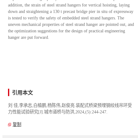
addition, the strain of steel strand hangers for vertical hoisting, laying
down and straightening a 130 t precast bridge pier in situ of expressway
is tested to verify the safety of embedded steel strand hangers. The
uneven mechanical properties of steel strand hanger are pointed out, and
the optimization suggestions for the design of practical engineering
hanger are put forward.
引用本文
刘 佳,李承志,白植鹏,杨陈伟,赵俊亮.装配式桥梁预埋钢绞线吊环受
力性能试验研究[J].城市道桥与防洪,2024,(5):244-247.
复制