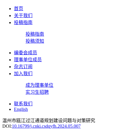
首页
关于我们
投稿指南
投稿指南
投稿须知
编委会成员
理事单位成员
杂志订阅
加入我们
成为理事单位
实习生招聘
联系我们
English
温州市瓯江过江通道规划建设问题与对策研究
DOI:
10.16799/j.cnki.csdqyfh.2024.05.007