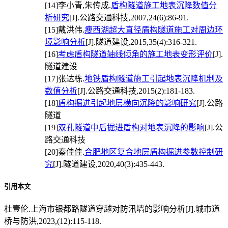
[14]
李小青,朱传成.
盾构隧道施工地表沉降数值分
析研究
[J].公路交通科技,2007,24(6):86-91.
[15]
戴洪伟.
瘦西湖超大直径盾构隧道施工对周边环
境影响分析
[J].隧道建设,2015,35(4):316-321.
[16]
考虑盾构隧道轴线倾角的施工地表变形评价
[J].
隧道建设
[17]
张达栋.
地铁盾构隧道施工引起地表沉降机制及
数值分析
[J].公路交通科技,2015(2):181-183.
[18]
盾构掘进引起地层横向沉降的影响研究
[J].公路
隧道
[19]
双孔隧道中后掘进盾构对地表沉降的影响
[J].公
路交通科技
[20]
秦佳佳.
合肥地区复合地层盾构掘进参数控制研
究
[J].隧道建设,2020,40(3):435-443.
引用本文
杜壹伦.上海市银都路隧道穿越对防汛墙的影响分析[J].城市道
桥与防洪,2023,(12):115-118.