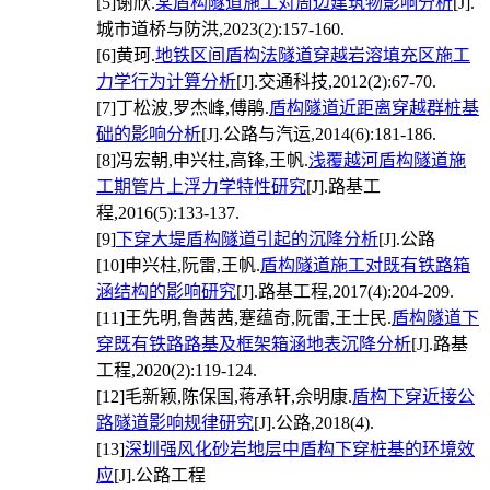
[5]
谢欣.
某盾构隧道施工对周边建筑物影响分析
[J].
城市道桥与防洪,2023(2):157-160.
[6]
黄珂.
地铁区间盾构法隧道穿越岩溶填充区施工
力学行为计算分析
[J].交通科技,2012(2):67-70.
[7]
丁松波,罗杰峰,傅鹃.
盾构隧道近距离穿越群桩基
础的影响分析
[J].公路与汽运,2014(6):181-186.
[8]
冯宏朝,申兴柱,高锋,王帆.
浅覆越河盾构隧道施
工期管片上浮力学特性研究
[J].路基工
程,2016(5):133-137.
[9]
下穿大堤盾构隧道引起的沉降分析
[J].公路
[10]
申兴柱,阮雷,王帆.
盾构隧道施工对既有铁路箱
涵结构的影响研究
[J].路基工程,2017(4):204-209.
[11]
王先明,鲁茜茜,蹇蕴奇,阮雷,王士民.
盾构隧道下
穿既有铁路路基及框架箱涵地表沉降分析
[J].路基
工程,2020(2):119-124.
[12]
毛新颖,陈保国,蒋承轩,佘明康.
盾构下穿近接公
路隧道影响规律研究
[J].公路,2018(4).
[13]
深圳强风化砂岩地层中盾构下穿桩基的环境效
应
[J].公路工程