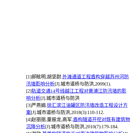
[1]
郝眩明,胡坚尉.
外滩通道工程盾构穿越苏州河防
汛墙影响分析
[J].城市道桥与防洪,2009(1).
[2]
轨道交通14号线越江工程对黄浦江防汛墙的影
响分析
[J].城市道桥与防洪
[3]
严燕娟.
徐汇滨江油罐区防汛墙改造工程设计方
案
[J].城市道桥与防洪,2018(3):110-112.
[4]
赵丽丽,童振龙,高军.
盾构隧道开挖对既有建筑物
沉降分析
[J].城市道桥与防洪,2010(7):179-184.