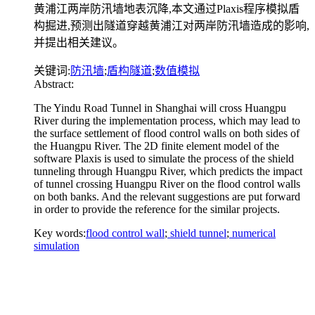
黄浦江两岸防汛墙地表沉降,本文通过Plaxis程序模拟盾
构掘进,预测出隧道穿越黄浦江对两岸防汛墙造成的影响,
并提出相关建议。
关键词:
防汛墙
;
盾构隧道
;
数值模拟
Abstract:
The Yindu Road Tunnel in Shanghai will cross Huangpu
River during the implementation process, which may lead to
the surface settlement of flood control walls on both sides of
the Huangpu River. The 2D finite element model of the
software Plaxis is used to simulate the process of the shield
tunneling through Huangpu River, which predicts the impact
of tunnel crossing Huangpu River on the flood control walls
on both banks. And the relevant suggestions are put forward
in order to provide the reference for the similar projects.
Key words:
flood control wall
;
shield tunnel
;
numerical
simulation