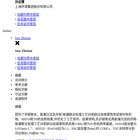
孙志霄
上海环境集团股份有限公司
在期刊界中查找
在百度中查找
在本站中查找
Author
Sun Zhixiao
Sun Zhixiao
在期刊界中查找
在百度中查找
在本站中查找
摘要
访问统计
参考文献
相似文献
引证文献
资源附件
摘要:
研究了芬顿氧化、絮凝沉淀及芬顿-絮凝联合处理工艺对老龄垃圾填埋场渗滤液中有机
物、NH3-N和TN的去除效果,并优化了工艺条件。结果表明,先芬顿氧化再絮凝沉淀的芬顿-
絮凝联合处理工艺对老龄垃圾填埋场渗滤液CODCr和TOC的去除率最高。FeSO4投加量为
-1
0.015mol.L
、[H2O2] / [FeSO4]比为1.5、PAC投加量为4mL时,CODCr、TOC去除率分别
可达到90.2%和90.7%。