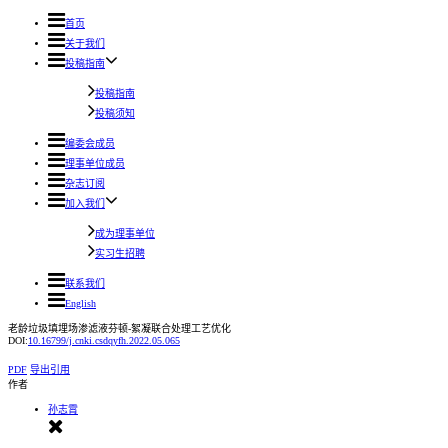
首页
关于我们
投稿指南
投稿指南
投稿须知
编委会成员
理事单位成员
杂志订阅
加入我们
成为理事单位
实习生招聘
联系我们
English
老龄垃圾填埋场渗滤液芬顿-絮凝联合处理工艺优化
DOI:
10.16799/j.cnki.csdqyfh.2022.05.065
PDF
导出引用
作者
孙志霄