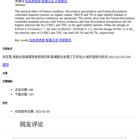
关键词:
垃圾渗滤液
;
絮凝沉淀
;
芬顿氧化
Abstract:
The removal effect of Fenton oxidation, flocculation precipitation and Fenton-flocculation
combined treatment process on organic matter, NH3-N and TN in aged landfill leachate is
studied, and the process conditions are optimized. The results show that the Fenton-flocculation
combined treatment process with Fenton oxidation and then flocculation precipitation has the
highest removal rate for CODCr and TOC in the aged landfill leachate. When the dosage of
-1
FeSO4 is 0.015mol.L
, the ratio of [H2O2] / [FeSO4] is 1.5, and the dosage of PAC is 4 mL,
the removal rates of CODCr and TOC can reach 90.2% and 90.7%, respectively.
Key words:
垃圾渗滤液
;
絮凝沉淀
;
芬顿氧化
引用本文
孙志霄.老龄垃圾填埋场渗滤液芬顿-絮凝联合处理工艺优化[J].城市道桥与防洪,2022,(5):255-258.
复制
分享
文章指标
点击次数:
138
下载次数:
337
历史
在线发布日期:
2022-05-30
网友评论