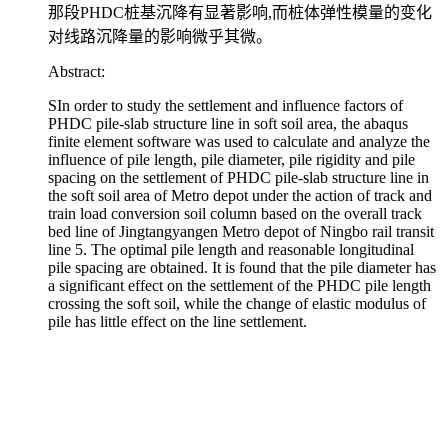
那段PHDC桩基沉降有显著影响,而桩体弹性模量的变化
对线路沉降量的影响微乎其微。
Abstract:
SIn order to study the settlement and influence factors of
PHDC pile-slab structure line in soft soil area, the abaqus
finite element software was used to calculate and analyze the
influence of pile length, pile diameter, pile rigidity and pile
spacing on the settlement of PHDC pile-slab structure line in
the soft soil area of Metro depot under the action of track and
train load conversion soil column based on the overall track
bed line of Jingtangyangen Metro depot of Ningbo rail transit
line 5. The optimal pile length and reasonable longitudinal
pile spacing are obtained. It is found that the pile diameter has
a significant effect on the settlement of the PHDC pile length
crossing the soft soil, while the change of elastic modulus of
pile has little effect on the line settlement.