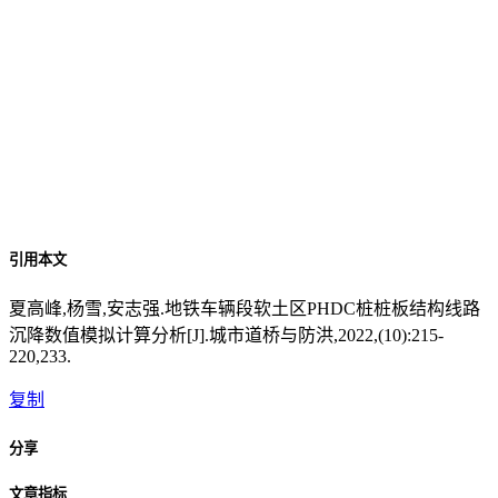
引用本文
夏高峰,杨雪,安志强.地铁车辆段软土区PHDC桩桩板结构线路
沉降数值模拟计算分析[J].城市道桥与防洪,2022,(10):215-
220,233.
复制
分享
文章指标