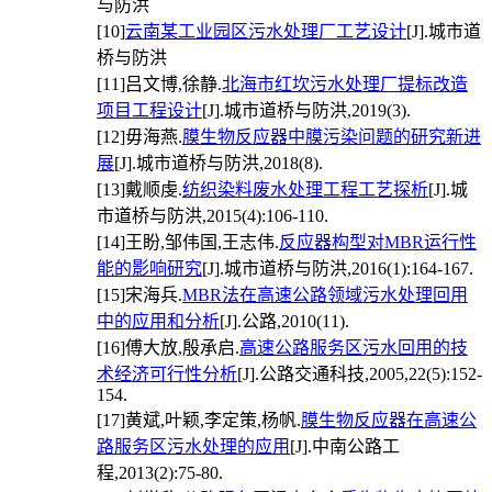
与防洪
[10]
云南某工业园区污水处理厂工艺设计
[J].城市道
桥与防洪
[11]
吕文博,徐静.
北海市红坎污水处理厂提标改造
项目工程设计
[J].城市道桥与防洪,2019(3).
[12]
毋海燕.
膜生物反应器中膜污染问题的研究新进
展
[J].城市道桥与防洪,2018(8).
[13]
戴顺虔.
纺织染料废水处理工程工艺探析
[J].城
市道桥与防洪,2015(4):106-110.
[14]
王盼,邹伟国,王志伟.
反应器构型对MBR运行性
能的影响研究
[J].城市道桥与防洪,2016(1):164-167.
[15]
宋海兵.
MBR法在高速公路领域污水处理回用
中的应用和分析
[J].公路,2010(11).
[16]
傅大放,殷承启.
高速公路服务区污水回用的技
术经济可行性分析
[J].公路交通科技,2005,22(5):152-
154.
[17]
黄斌,叶颖,李定策,杨帆.
膜生物反应器在高速公
路服务区污水处理的应用
[J].中南公路工
程,2013(2):75-80.