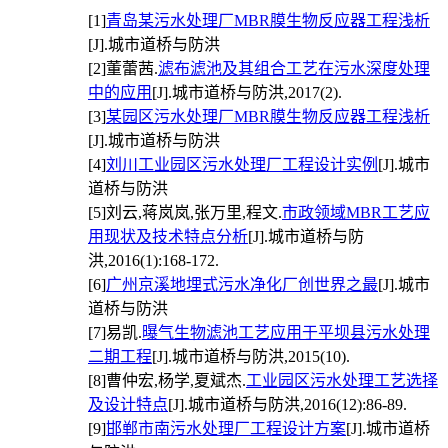
[1]
青岛某污水处理厂MBR膜生物反应器工程浅析
[J].城市道桥与防洪
[2]
董蕾茜.
滤布滤池及其组合工艺在污水深度处理
中的应用
[J].城市道桥与防洪,2017(2).
[3]
某园区污水处理厂MBR膜生物反应器工程浅析
[J].城市道桥与防洪
[4]
刘川工业园区污水处理厂工程设计实例
[J].城市
道桥与防洪
[5]
刘云,蒋岚岚,张万里,程文.
市政领域MBR工艺应
用现状及技术特点分析
[J].城市道桥与防
洪,2016(1):168-172.
[6]
广州京溪地埋式污水净化厂创世界之最
[J].城市
道桥与防洪
[7]
易凯.
曝气生物滤池工艺应用于平坝县污水处理
二期工程
[J].城市道桥与防洪,2015(10).
[8]
曹仲宏,杨学,夏斌杰.
工业园区污水处理工艺选择
及设计特点
[J].城市道桥与防洪,2016(12):86-89.
[9]
邯郸市南污水处理厂工程设计方案
[J].城市道桥