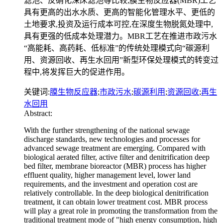
滤池、反硝化深床滤池等比较,膜生物反应器(MBR)工艺
具有更高的出水水质、更高的智能化管理水平、更低的
土地要求,投资及运行成本可控,在深度生物脱氮处理中,
具有更强的低成本处理潜力。MBR工艺在推进市政污水
“高能耗、高药耗、低标准”的传统处理模式向“碳源利
用、资源回收、再生水回用”新型环保处理模式的转变过
程中,将发挥巨大的促进作用。
关键词:
膜生物反应器
;
市政污水
;
碳源利用
;
资源回收
;
再生
水回用
Abstract:
With the further strengthening of the national sewage
discharge standards, new technologies and processes for
advanced sewage treatment are emerging. Compared with
biological aerated filter, active filter and denitrification deep
bed filter, membrane bioreactor (MBR) process has higher
effluent quality, higher management level, lower land
requirements, and the investment and operation cost are
relatively controllable. In the deep biological denitrification
treatment, it can obtain lower treatment cost. MBR process
will play a great role in promoting the transformation from the
traditional treatment mode of "high energy consumption, high