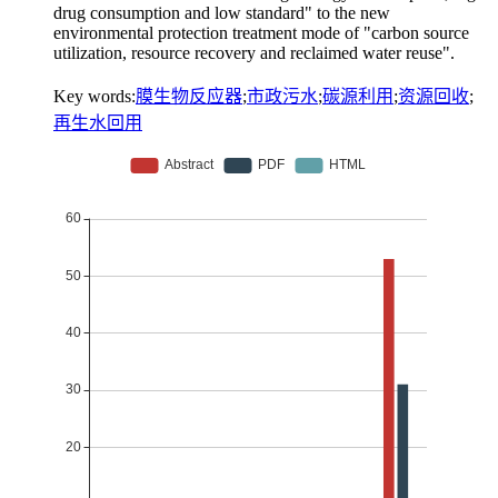
drug consumption and low standard" to the new
environmental protection treatment mode of "carbon source
utilization, resource recovery and reclaimed water reuse".
Key words:
膜生物反应器
;
市政污水
;
碳源利用
;
资源回收
;
再生水回用