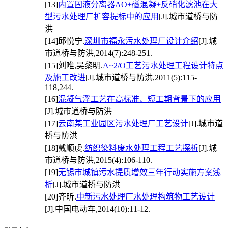
[13]
内置固液分离器AO+磁混凝+反硝化滤池在大
型污水处理厂扩容提标中的应用
[J].城市道桥与防
洪
[14]
邱悦宁.
深圳市福永污水处理厂设计介绍
[J].城
市道桥与防洪,2014(7):248-251.
[15]
刘唯,吴黎明.
A~2/O工艺污水处理工程设计特点
及施工改进
[J].城市道桥与防洪,2011(5):115-
118,244.
[16]
混凝气浮工艺在高标准、短工期背景下的应用
[J].城市道桥与防洪
[17]
云南某工业园区污水处理厂工艺设计
[J].城市道
桥与防洪
[18]
戴顺虔.
纺织染料废水处理工程工艺探析
[J].城
市道桥与防洪,2015(4):106-110.
[19]
无锡市城镇污水提质增效三年行动实施方案浅
析
[J].城市道桥与防洪
[20]
齐昕.
中新污水处理厂水处理构筑物工艺设计
[J].中国电动车,2014(10):11-12.