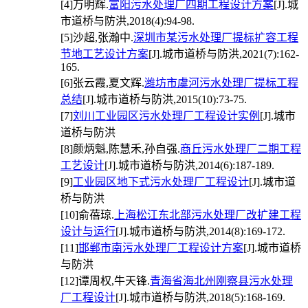
[4]
万明辉.
富阳污水处理厂四期工程设计方案
[J].城
市道桥与防洪,2018(4):94-98.
[5]
沙超,张瀚中.
深圳市某污水处理厂提标扩容工程
节地工艺设计方案
[J].城市道桥与防洪,2021(7):162-
165.
[6]
张云霞,夏文辉.
潍坊市虞河污水处理厂提标工程
总结
[J].城市道桥与防洪,2015(10):73-75.
[7]
刘川工业园区污水处理厂工程设计实例
[J].城市
道桥与防洪
[8]
颜炳魁,陈慧禾,孙自强.
商丘污水处理厂二期工程
工艺设计
[J].城市道桥与防洪,2014(6):187-189.
[9]
工业园区地下式污水处理厂工程设计
[J].城市道
桥与防洪
[10]
俞蓓琼.
上海松江东北部污水处理厂改扩建工程
设计与运行
[J].城市道桥与防洪,2014(8):169-172.
[11]
邯郸市南污水处理厂工程设计方案
[J].城市道桥
与防洪
[12]
谭周权,牛天锋.
青海省海北州刚察县污水处理
厂工程设计
[J].城市道桥与防洪,2018(5):168-169.