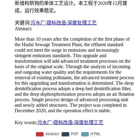
新增构筑物的单体工艺设计。本工程于2020年12月建
成，运行效果稳定。
关键词:
污水厂
;
提标改造
;
深度处理工艺
Abstract:
More than 10 years after the completion of the first phase of
the Hudai Sewage Treatment Plant, the effluent standard
could not meet the surge in emissions and increasingly
stringent emissions standards. This upgrade and
transformation will add advanced treatment processes on the
basis of the original scale. Through the analysis of incoming
and outgoing water quality and the requirements for the
removal of existing pollutants, the advanced treatment process
for this upgrading and transformation is determined. The deep
denitrification process adopts a deep bed denitrification filter,
and the deep dephosphorization process adopts an air flotation
process. Single process design of advanced processing unit
and newly added structures. The project was completed in
December 2020, and the operation effect is stable.
Key words:
污水厂
;
提标改造
;
深度处理工艺