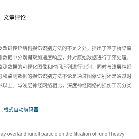
|
|
|
文章评论
及改进传统结构损伤识别方法的不足之处，提出了基于桥梁监
测数据中分别提取加速度响应，并对原始数据进行了预处理。
监测数据的可视化图像和时间序列进行识别，同时与浅层神经
习和监测数据的损伤识别方法不论是通过图像识别还是通过时
5%以上。与浅层神经网络相比，深度神经网络的损伤工况分类
络
;
栈式自动编码器
y overland runoff particle on the filtration of runoff heavy