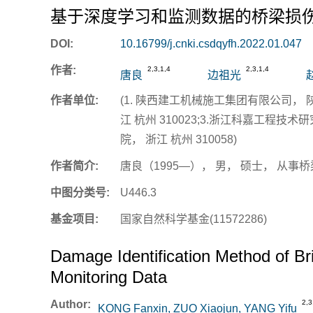
基于深度学习和监测数据的桥梁损
关
DOI:
10.16799/j.cnki.csdqyfh.2022.01.047
作者:
2,3,1,4
2,3,1,4
唐良
边祖光
作者单位:
(1. 陕西建工机械施工集团有限公司， 陕
江 杭州 310023;3.浙江科嘉工程技术研
院， 浙江 杭州 310058)
作者简介:
唐良（1995—）， 男， 硕士， 从
中图分类号:
U446.3
基金项目:
国家自然科学基金(11572286)
Damage Identification Method of B
Monitoring Data
Author:
2,3
KONG Fanxin, ZUO Xiaojun, YANG Yifu