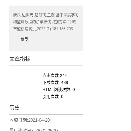
唐良,边祖光,赵银飞,金婉.基于深度学习
和监测数据的桥梁损伤识别方法[J].城
市道桥与防洪,2022,(1):181-186,203.
复制
文章指标
点击次数:
244
下载次数:
438
HTML阅读次数:
0
引用次数:
0
历史
收稿日期:
2021-04-20
最后修改日期:
2021-05-27