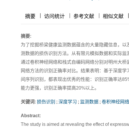
|
|
|
|
摘要
访问统计
参考文献
相似文献
摘要:
为了挖掘桥梁健康监测数据蕴含的大量隐藏信息，以
测数据的损伤识别方法。从有限元模拟数据和实际监
通过卷积神经网络和栈式自编码网络分别对明州大桥
网络方法的识别正确率对比。结果表明：基于深度学
间序列识别，都表现出优秀的性能：识别正确率达8
能力更强，识别正确率提高20%以上。
关键词:
损伤识别
;
深度学习
;
监测数据
;
卷积神经网
Abstract:
The study is aimed at revealing the effect of expresswa