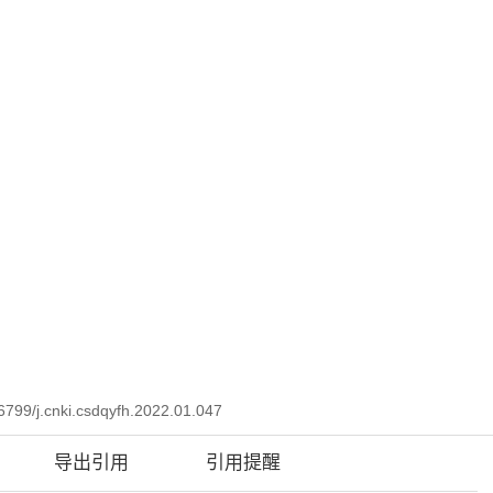
我们
投稿指南
编委会成员
理事单位成员
799/j.cnki.csdqyfh.2022.01.047
导出引用
引用提醒