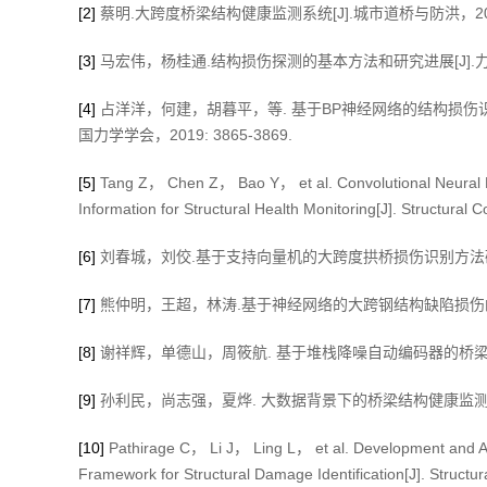
[2]
蔡明.大跨度桥梁结构健康监测系统[J].城市道桥与防洪，2019（
[3]
马宏伟，杨桂通.结构损伤探测的基本方法和研究进展[J].力学进展
[4]
占洋洋，何建，胡暮平，等. 基于BP神经网络的结构损伤识别方
国力学学会，2019: 3865-3869.
[5]
Tang Z， Chen Z， Bao Y， et al. Convolutional Neural 
Information for Structural Health Monitoring[J]. Structur
[6]
刘春城，刘佼.基于支持向量机的大跨度拱桥损伤识别方法研究[J]
[7]
熊仲明，王超，林涛.基于神经网络的大跨钢结构缺陷损伤的定位研究
[8]
谢祥辉，单德山，周筱航. 基于堆栈降噪自动编码器的桥梁损伤识别方
[9]
孙利民，尚志强，夏烨. 大数据背景下的桥梁结构健康监测研究现状与
[10]
Pathirage C， Li J， Ling L， et al. Development and A
Framework for Structural Damage Identification[J]. Stru