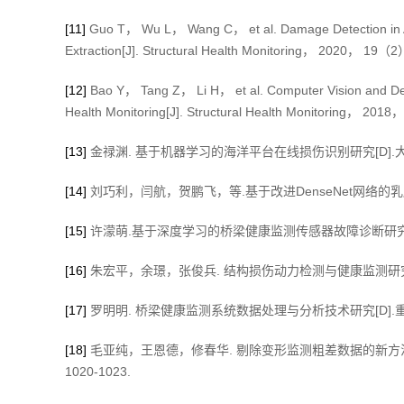
[11]
Guo T， Wu L， Wang C， et al. Damage Detection in A 
Extraction[J]. Structural Health Monitoring， 2020， 19（2
[12]
Bao Y， Tang Z， Li H， et al. Computer Vision and Dee
Health Monitoring[J]. Structural Health Monitoring， 201
[13]
金禄渊. 基于机器学习的海洋平台在线损伤识别研究[D].大连
[14]
刘巧利，闫航，贺鹏飞，等.基于改进DenseNet网络的乳腺癌自
[15]
许濛萌.基于深度学习的桥梁健康监测传感器故障诊断研究[D]
[16]
朱宏平，余璟，张俊兵. 结构损伤动力检测与健康监测研究现状与
[17]
罗明明. 桥梁健康监测系统数据处理与分析技术研究[D].重庆
[18]
毛亚纯，王恩德，修春华. 剔除变形监测粗差数据的新方法—
1020-1023.