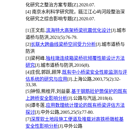
化研究之整治方案专题[Z].2020.07.
[4]
南京水利科学研究院，瓯江江心屿河段整治深
化研究之综合影响专题[Z].2020.07.
[1]
王文彪.
滨海特大高架桥梁抗震优化设计
[J].城市
道桥与防洪,2021(5):76-79.
[2]
长联大跨曲线梁桥空间受力分析
[J].城市道桥与
防洪
[3]
梁柯峰.
独柱墩连续箱梁桥抗倾覆性能设计方法
研究
[J].城市道桥与防洪,2016(8).
[4]
庄侃,郭跃,顾萍.
既有中小桥梁安全性能监测与评
估系统的研究与应用
[J].上海公路,2003,75(2):32-
33,38.
[5]
钟恒,熊桂开,刘益豪.
基于钢筋砼护筒保护的既有
上跨桥安全影响分析
[J].公路与汽运,2018(4).
[6]
谭冬莲.
应用数理统计理论的既有桥梁评估方法
探讨
[J].中外公路,2005,25(5):77-80.
[7]
深厚软土地段施工便道及堆载对高铁桥墩桩基
安全性影响分析
[J].中外公路