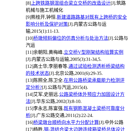
[8]
上跨铁路钢混组合梁立交桥的改造设计
[J].筑路
机械与施工机械化
[9]
熊桂开,钟恒.
新建道路路基对既有上跨桥的安全
影响分析及保护对策
[J].内蒙古公路与运
输,2015(1):11-13.
[10]
桥墩倾斜偏位的仿真分析与处治方法
[J].公路与
汽运
[11]
余朝阳,黄梅峰.
立交桥V型刚架结构验算实例
[J].内蒙古公路与运输,2005(3):31-34,5.
[12]
高士华,李丽春等.
通过试验检测透析桥梁结构
的技术状态
[J].北京公路,2001(6):29-35.
[13]
陈照全,陈卫全.
在用公路桥梁承载能力检测评
定分析?
[J].公路与汽运,2015(4).
[14]
艾军,史丽远.
公路梁桥体外预应力加固设计方
法
[J].华东公路,2002(3):8-10.
[15]
李永志,陈富强.
既有钢筋混凝土梁桥可靠度分
析
[J].广东公路交通,2011(2):22-24.
[16]
桥梁墩台顺桥向水平力分配计算
[J].中外公路
[17]
杨胜.
钢-混结合梁大边跨连续箱梁桥总体设计