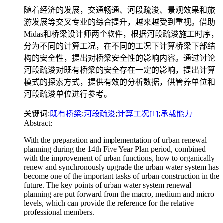
随着经济的发展，交通畅通、河段疏浚、景观效果和旅
游发展等交叉专业的综合提升，越来越受到重视。借助
Midas和桥梁设计师两个软件，根据河段疏浚施工时序，
分为不同的计算工况，在不同的工况下计算桥梁下部结
构的安全性，提出对桥梁安全性的影响内容。通过讨论
河段疏浚对既有桥梁的安全存在一定的影响，提出计算
模式的探索方式，提供有效的分析数据，供管养单位和
河段疏浚单位进行参考。
关键词:
既有桥梁
;
河段疏浚
;
计算工况[1]
;
承载能力
Abstract:
With the preparation and implementation of urban renewal
planning during the 14th Five Year Plan period, combined
with the improvement of urban functions, how to organically
renew and synchronously upgrade the urban water system has
become one of the important tasks of urban construction in the
future. The key points of urban water system renewal
planning are put forward from the macro, medium and micro
levels, which can provide the reference for the relative
professional members.