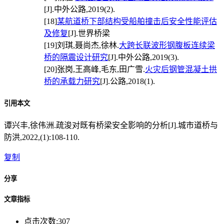
[J].中外公路,2019(2).
[18]
某航道桥下部结构受船舶撞击后安全性能评估
及修复
[J].世界桥梁
[19]
刘琪,聂尚杰,徐林.
大跨长联波形钢腹板连续梁
桥的隔震设计研究
[J].中外公路,2019(3).
[20]
张岗,王高峰,毛东,田广雪.
火灾后钢管混凝土拱
桥的承载力研究
[J].公路,2018(1).
引用本文
谭兴丰,徐伟洲.疏浚对既有桥梁安全影响的分析[J].城市道桥与
防洪,2022,(1):108-110.
复制
分享
文章指标
点击次数:
307