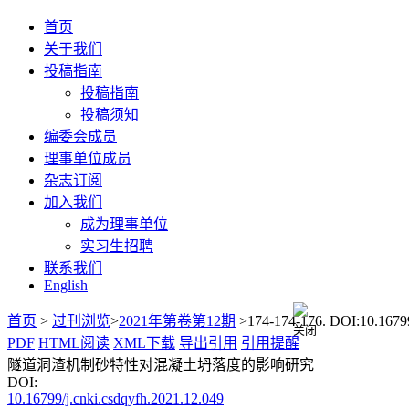
首页
关于我们
投稿指南
投稿指南
投稿须知
编委会成员
理事单位成员
杂志订阅
加入我们
成为理事单位
实习生招聘
联系我们
English
首页
>
过刊浏览
>
2021年第卷第12期
>174-174-176. DOI:10.16799
PDF
HTML阅读
XML下载
导出引用
引用提醒
关闭
隧道洞渣机制砂特性对混凝土坍落度的影响研究
DOI:
10.16799/j.cnki.csdqyfh.2021.12.049