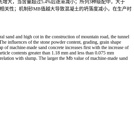
增大，当含量超过5.4%后逐渐减小；所列3种级配中，大于
的线型相关性；机制砂MB值越大导致混凝土的坍落度减小，在生产时
ral sand and high cot in the construction of mountain road, the tunnel
The influences of the stone powder content, grading, grain shape
p of machine-made sand concrete increases first with the increase of
article contents greater than 1.18 mm and less than 0.075 mm
orrelation with slump. The larger the Mb value of machine-made sand