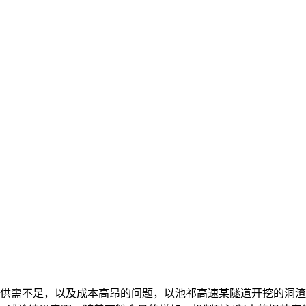
供需不足，以及成本高昂的问题，以池祁高速某隧道开挖的洞渣