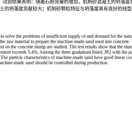
。试验结果表明：随着石粉含量的增加，机制砂混凝土的坍落度先
2对机制砂混凝土的坍落度贡献较大；机制砂颗粒特征与坍落度具有良好
to solve the problems of insufficient supply of and demand for the natu
 the raw material to prepare the machine-made sand used into concrete. 
 on the concrete slump are studied. The test results show that the slum
ntent exceeds 5.4%. Among the three gradations listed, JP2 with the p
 The particle characteristics of machine-made sand have good linear c
 machine-made sand should be controlled during production.