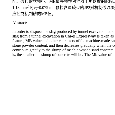
配、砂粒形状特征、MB值等特性对混凝土坍落度的影响
1.18 mm和小于0.075 mm颗粒含量较少的JP
应控制机制砂的MB值。
Abstract:
In order to dispose the slag produced by tunnel excavation, and 
slag from a tunnel excavation in Chi-qi Expressway is taken as
feature, MB value and other characters of the machine-made sand
stone powder content, and then decreases gradually when the co
contribute greatly to the slump of machine-made sand concrete.
is, the smaller the slump of concrete will be. The Mb value of