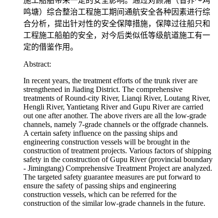
施工船舶带来一定的安全影响。通过对顾浦（省界～鸡
鸣塘）综合整治工程施工期间通航安全各种因素进行综
合分析，提出针对性的安全保障措施，保障过往船只和
工程施工船舶的安全，对今后类似低等级航道施工有一
定的借鉴作用。
Abstract:
In recent years, the treatment efforts of the trunk river are
strengthened in Jiading District. The comprehensive
treatments of Round-city River, Lianqi River, Loutang River,
Hengli River, Yantietang River and Gupu River are carried
out one after another. The above rivers are all the low-grade
channels, namely 7-grade channels or the offgrade channels.
A certain safety influence on the passing ships and
engineering construction vessels will be brought in the
construction of treatment projects. Various factors of shipping
safety in the construction of Gupu River (provincial boundary
- Jimingtang) Comprehensive Treatment Project are analyzed.
The targeted safety guarantee measures are put forward to
ensure the safety of passing ships and engineering
construction vessels, which can be referred for the
construction of the similar low-grade channels in the future.