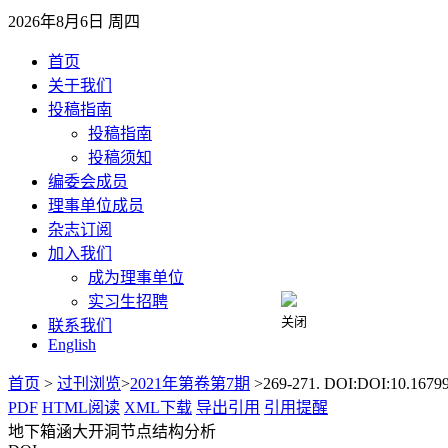
2026年8月6日 周四
首页
关于我们
投稿指南
投稿指南
投稿须知
编委会成员
理事单位成员
杂志订阅
加入我们
成为理事单位
实习生招聘
联系我们
English
关闭
首页
>
过刊浏览
>
2021年第卷第7期
>269-271. DOI:DOI:10.16799/
PDF
HTML阅读
XML下载
导出引用
引用提醒
地下箱涵大开洞节点结构分析