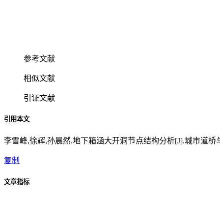
参考文献
相似文献
引证文献
引用本文
李雪峰,徐辉,孙晨然.地下箱涵大开洞节点结构分析[J].城市道桥与防洪,20
复制
文章指标