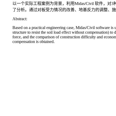
以一个实际工程案例为背景，利用Midas/Civil 
了分析。通过对板受力情况的改善、地基反力的调整、施
Abstract:
Based on a practical engineering case, Midas/Civil software is 
structure to resist the soil load effect without compensation) t
force, and the comparison of construction difficulty and economy
compensation is obtained.