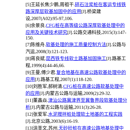
[5]
王延长焦少鹏,周祖干.
碎石注浆桩在客运专线铁
路深厚层软基加固中的应用
[J].桥梁建
设,2007(A02):95-97,106.
[6]
余景良.
CFG桩在高等级公路深厚软基处理中的
应用及关键技术研究
[J].公路交通科技,2015(3):147-
150.
[7]
陈维舟.
软基处理的施工质量控制方法
[J].公路与
汽运,2008(3):121-123.
[8]
蒋良斌.
昆西铁专线软土路基加固施工
[J].路基工
程,1999(4):44-46,66.
[9]
王曼,傅少君.
复合地基在高速公路软基处理中的
应用
[J].路基工程,2007(1):118-120.
[10]
刘胜军,郝树清.
CFG桩在高速公路软基处理中
的应用
[J].内蒙古公路与运输,2009(2):29-32.
[11]
董鑫焱.
津汕公路冀津界至冀鲁界段软基处理分
析
[J].内蒙古公路与运输,2011(3):26-28.
[12]
张爱军.
水泥搅拌桩处理软土地基的工程实践
[J].北京公路,2003(6):16-19.
[13]
涂圣文,苏州.
无砂砼桩在高速公路地基处理中