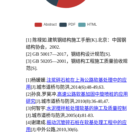
[1]
陈禄如.建筑钢结构施工手册[K].北京：中国钢
结构协会，2002.
[2]
GB 50017—2017，钢结构设计规范[S].
[3]
GB 50205—2001，钢结构工程施工质量验收规
范[S].
[1]
杨媛媛.
注浆碎石桩在上海公路软基处理中的应
用
[J].城市道桥与防洪,2014(6):48-49,63.
[2]
孙良,罗昊冲.
高速公路软基加固中旋喷桩的应用
研究
[J].城市道桥与防洪,2010(8):36-40,47.
[3]
何智宇.
水泥搅拌桩处理软基的施工及质量控制
[J].城市道桥与防洪,2005(4):81-83.
[4]
谢建成.
振动沉管碎石桩在软基处理工程中的应
用
[J].中外公路,2010,30(6).