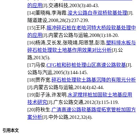
的应用
[J].交通科技,2003(3):40-43.
[14]
董晓梅,李海霞.
浚大公路白寺双桥软基处理
[J].
隧道建设,2008,28(2):237-239.
[15]
王环.
振冲碎石桩在老哈河特大桥段软基处理中
的应用
[J].内蒙古公路与运输,2008(1):18-20.
[16]
杨涛,艾长发,张晓靖,阳恩慧,彭浩.
塑料排水板与
碎石桩处理软土地基作用效果对比分析
[J].公
路,2013(5).
[17]
马俊.
CFG桩和砂桩处理山区高速公路软基
[J].
公路与汽运,2005(3):144-145.
[18]
贾乔宽.
碎石桩处理软土路基沉降的有限元分析
[J].内蒙古公路与运输,2014(4):42-44.
[19]
彭子泳,许发明.
水泥搅拌桩加固软土地基应用
技术研究
[J].广东公路交通,2012(3):115-119.
[20]
符秋生.
广清高速公路软基路堤拓宽管桩加固方
案分析
[J].中外公路,2012,32(4).
引用本文