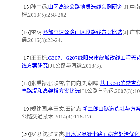
[15]
孙广远.
山区高速公路地质选线实例研究
[J].
程,2013(5):258-262.
[16]
雷明.
怀郁高速公路山区段路线方案比选
[J].
通,2016(3):22-24.
[17]
王玉标.
G307、G207线阳泉市绕城改线工程天
线方案研究
[J].公路与汽运,2018(3).
[18]
张重禄,张映雪,宁向向,刘朝晖.
基于CSD的常吉
高路堤和高架桥方案比选
[J].公路与汽运,2007(3):10
[19]
郑建国,李玉文,田尚志.
新二郎山隧道选址与方
公路交通技术,2014(4):116-120.
[20]
罗思欣,罗文杰.
旧水泥混凝土路面病害处治优化