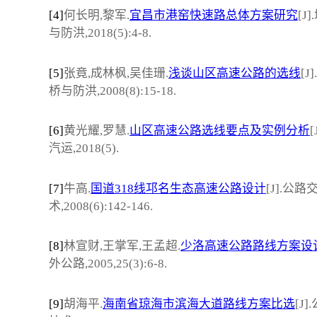
[4]
何长明,黎军.
宜昌市港窑快速路总体方案研究
[J
与防洪,2018(5):4-8.
[5]
张竟,成林枫,吴佳珊.
浅谈山区高速公路的选线
[J
桥与防洪,2008(8):15-18.
[6]
黄光耀,罗慧.
山区高速公路选线要点及实例分析
汽运,2018(5).
[7]
牛高.
国道318线邛名生态高速公路设计
[J].公路
术,2008(6):142-146.
[8]
林宣财,王掌军,王孟超.
少洛高速公路路线方案设
外公路,2005,25(3):6-8.
[9]
胡海平.
海南省琼海市滨海大道路线方案比选
[J