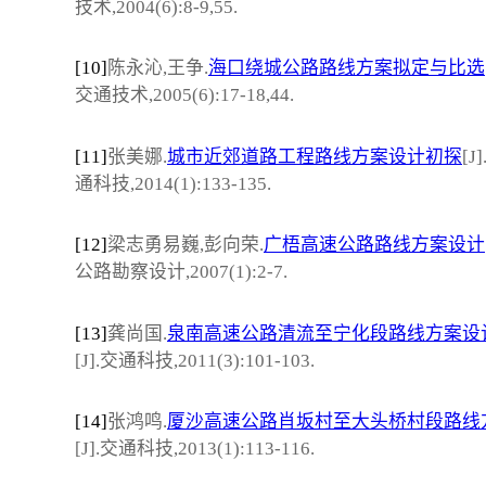
技术,2004(6):8-9,55.
[10]
陈永沁,王争.
海口绕城公路路线方案拟定与比选
交通技术,2005(6):17-18,44.
[11]
张美娜.
城市近郊道路工程路线方案设计初探
[J
通科技,2014(1):133-135.
[12]
梁志勇易巍,彭向荣.
广梧高速公路路线方案设计
公路勘察设计,2007(1):2-7.
[13]
龚尚国.
泉南高速公路清流至宁化段路线方案设
[J].交通科技,2011(3):101-103.
[14]
张鸿鸣.
厦沙高速公路肖坂村至大头桥村段路线
[J].交通科技,2013(1):113-116.