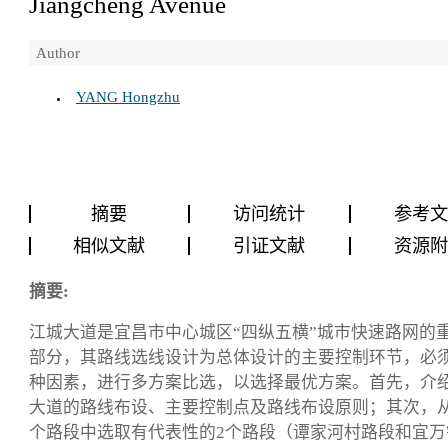
Jiangcheng Avenue
Author
YANG Hongzhu
摘要
访问统计
参考
相似文献
引证文献
资源
摘要:
江城大道是宜昌市中心城区“四纵五横”城市快速路网的
部分，其路线选线设计为总体设计的主要控制环节，必
种因素，进行多方案比选，以选择最优方案。首先，介
大道的路线布设、主要控制点及路线布设原则；其次，从
个路段中选取有代表性的2个路段（谭家河村路段和宜万