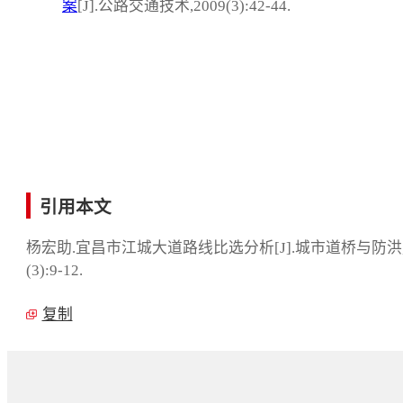
案
[J].公路交通技术,2009(3):42-44.
引用本文
杨宏助.宜昌市江城大道路线比选分析[J].城市道桥与防洪,2
(3):9-12.
复制