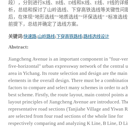
段），分别进行K线、B线、D线和K线、E线、F线的详
析，总结和探讨了山岭选线、下穿高铁选线等关键性问题
后，在体现“地形选线”“地质选线”“环保选线” “标准选线
前提下，总结并确定了选线方案。
关键词:
快速路
;
山岭路线
;
下穿高铁路线
;
路线选线设计
Abstract:
Jiangcheng Avenue is an important component in "four-ver
five-horizontal" urban expressway network of the central 
area in Yichang. Its route selection and design are the main
elements in the overall design. There must be a combinatio
factors to compare and select many schemes in order to ac
best scheme. Firstly, the route layout, main control points 
layout principles of Jiangcheng Avenue are introduced. Th
representative road sections (Tanjiahe Village and Yiwan 
are selected from four road sections of the whole line for
respectively comparing and analyzing K Line, B Line, D L