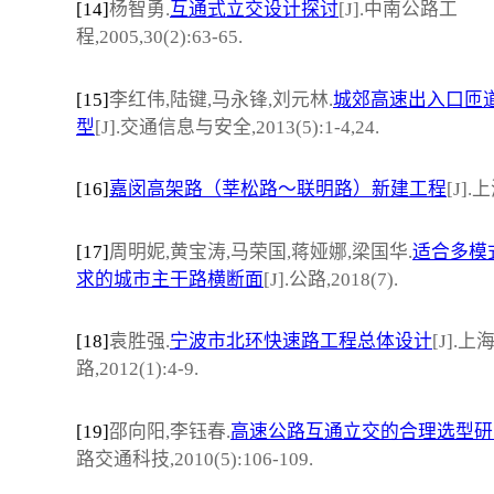
[14]
杨智勇.
互通式立交设计探讨
[J].中南公路工
程,2005,30(2):63-65.
[15]
李红伟,陆键,马永锋,刘元林.
城郊高速出入口匝
型
[J].交通信息与安全,2013(5):1-4,24.
[16]
嘉闵高架路（莘松路～联明路）新建工程
[J]
[17]
周明妮,黄宝涛,马荣国,蒋娅娜,梁国华.
适合多模
求的城市主干路横断面
[J].公路,2018(7).
[18]
袁胜强.
宁波市北环快速路工程总体设计
[J].上
路,2012(1):4-9.
[19]
邵向阳,李钰春.
高速公路互通立交的合理选型研
路交通科技,2010(5):106-109.