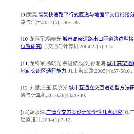
[9]
黄亮.
高架快速路平行式匝道与地面平交口衔接
路与汽运,2014(5):136-139.
[10]
龙科军,杨晓光.
城市高架道路出口匝道路边型接
位置研究
[J].交通与计算机,2004,22(5):3-5.
[11]
龙科军,杨晓光,余进修,沈文,孙湘海.
城市高架道
地面交织区通行能力
[J].上海公路,2005(4):57-58,61.
[12]
刘斌,白玉,杨晓光.
城市互通立交匝道选型方法
通与计算机,2010,28(1):26-30.
[13]
胡永深.
广清立交方案设计安全性几点研究
[J]
勘察设计,2004(1):7-12.