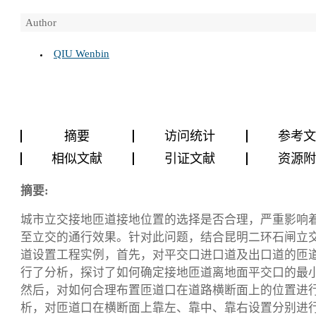
Author
QIU Wenbin
摘要
访问统计
参考
相似文献
引证文献
资源
摘要:
城市立交接地匝道接地位置的选择是否合理，严重影响
至立交的通行效果。针对此问题，结合昆明二环石闸立
道设置工程实例，首先，对平交口进口道及出口道的匝
行了分析，探讨了如何确定接地匝道离地面平交口的最
然后，对如何合理布置匝道口在道路横断面上的位置进
析，对匝道口在横断面上靠左、靠中、靠右设置分别进