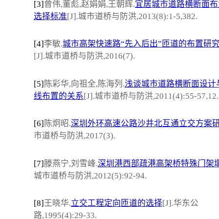
[3]
曾伟,董彪,赵娟娟,王朝辉.
宜居城市道路横断面布
选择标准
[J].城市道桥与防洪,2013(8):1-5,382.
[4]
李敏.
城市高架快速路“先入后出”匝道的布置研
[J].城市道桥与防洪,2016(7).
[5]
陈彩华,向祖全,陈海列.
浅谈城市道路横断面设计
线布置的关系
[J].城市道桥与防洪,2011(4):55-57,12.
[6]
陈炯昭.
深圳外环高速公路沙井北互通立交方案
市道桥与防洪,2017(3).
[7]
滕燕宁,刘雪峰.
深圳港西部疏港高架桥特殊门架
城市道桥与防洪,2012(5):92-94.
[8]
王晓华.
立交工程定向匝道的选择
[J].华东公
路,1995(4):29-33.