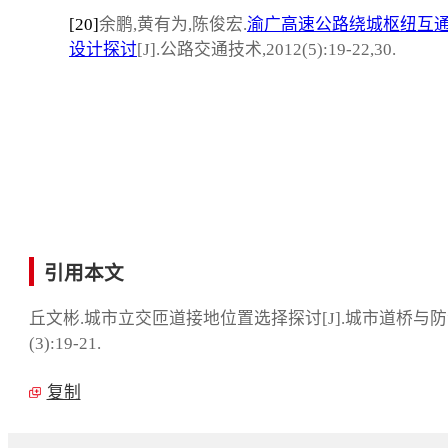
[20]
余鹏,黄有为,陈俊宏.
渝广高速公路绕城枢纽互
设计探讨
[J].公路交通技术,2012(5):19-22,30.
引用本文
丘文彬.城市立交匝道接地位置选择探讨[J].城市道桥与防洪,
(3):19-21.
复制