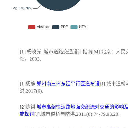
[1]
杨晓光. 城市道路交通设计指南[M].北京：人民
社，2003.
[1]
杨静.
郑州南三环东延平行匝道布设
[J].城市道
洪,2017(6).
[2]
陈祺.
城市高架快速路地面交织流对交通的影响
施探讨
[J].城市道桥与防洪,2011(8):74-79,93,20.