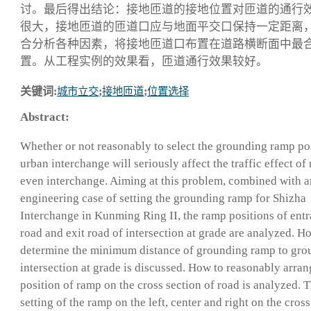
讨。最后得出结论：接地匝道的接地位置对匝道的通行
很大，接地匝道的匝道口应与地面平交口保持一定距离
合分析各种因素，将接地匝道口布置在道路横断面中最
置。从工程实例的效果看，匝道通行效果较好。
关键词:
城市立交
;
接地匝道
;
位置选择
Abstract:
Whether or not reasonably to select the grounding ramp po
urban interchange will seriously affect the traffic effect o
even interchange. Aiming at this problem, combined with a
engineering case of setting the grounding ramp for Shizha
Interchange in Kunming Ring II, the ramp positions of ent
road and exit road of intersection at grade are analyzed. H
determine the minimum distance of grounding ramp to gro
intersection at grade is discussed. How to reasonably arran
position of ramp on the cross section of road is analyzed. 
setting of the ramp on the left, center and right on the cross