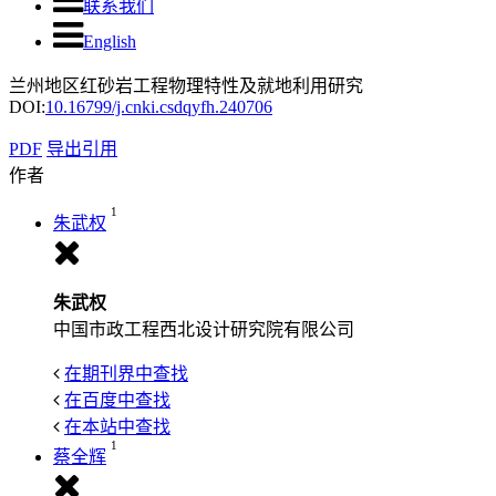
联系我们
English
兰州地区红砂岩工程物理特性及就地利用研究
DOI:
10.16799/j.cnki.csdqyfh.240706
PDF
导出引用
作者
1
朱武权
朱武权
中国市政工程西北设计研究院有限公司
在期刊界中查找
在百度中查找
在本站中查找
1
蔡全辉