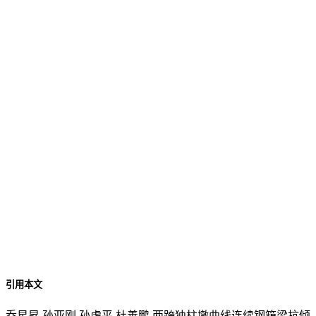
引用本文
乔星昇,孙亚刚,孙虎平,杜善鹏.两跨独柱墩曲线连续钢箱梁抗倾