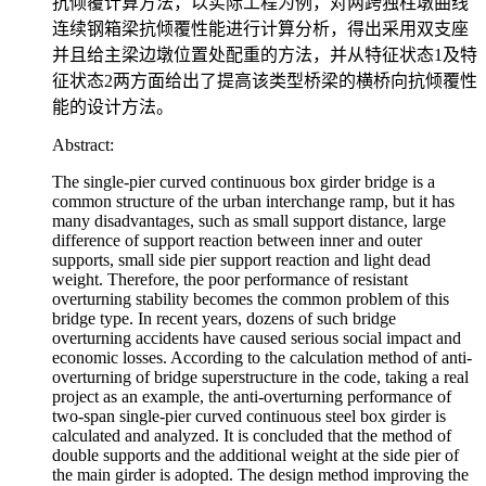
抗倾覆计算方法，以实际工程为例，对两跨独柱墩曲线
连续钢箱梁抗倾覆性能进行计算分析，得出采用双支座
并且给主梁边墩位置处配重的方法，并从特征状态1及特
征状态2两方面给出了提高该类型桥梁的横桥向抗倾覆性
能的设计方法。
Abstract:
The single-pier curved continuous box girder bridge is a
common structure of the urban interchange ramp, but it has
many disadvantages, such as small support distance, large
difference of support reaction between inner and outer
supports, small side pier support reaction and light dead
weight. Therefore, the poor performance of resistant
overturning stability becomes the common problem of this
bridge type. In recent years, dozens of such bridge
overturning accidents have caused serious social impact and
economic losses. According to the calculation method of anti-
overturning of bridge superstructure in the code, taking a real
project as an example, the anti-overturning performance of
two-span single-pier curved continuous steel box girder is
calculated and analyzed. It is concluded that the method of
double supports and the additional weight at the side pier of
the main girder is adopted. The design method improving the