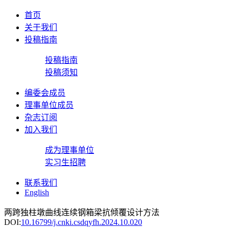
首页
关于我们
投稿指南
投稿指南
投稿须知
编委会成员
理事单位成员
杂志订阅
加入我们
成为理事单位
实习生招聘
联系我们
English
两跨独柱墩曲线连续钢箱梁抗倾覆设计方法
DOI:
10.16799/j.cnki.csdqyfh.2024.10.020