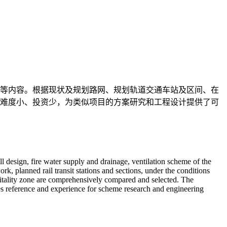
等内容。根据现状及规划路网、规划轨道交通车站及区间、在
难度小、投资少，为类似项目的方案研究和工程设计提供了可
l design, fire water supply and drainage, ventilation scheme of the
k, planned rail transit stations and sections, under the conditions
vitality zone are comprehensively compared and selected. The
es reference and experience for scheme research and engineering