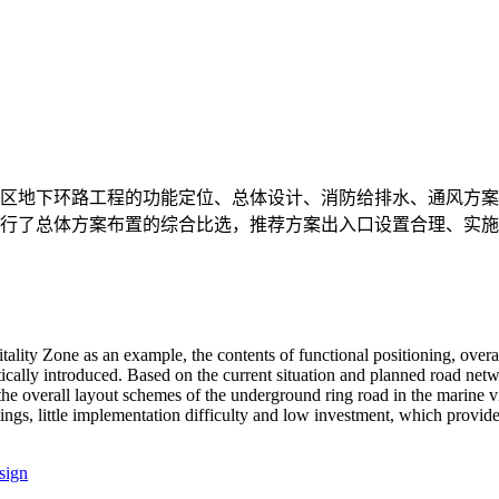
区地下环路工程的功能定位、总体设计、消防给排水、通风方案
行了总体方案布置的综合比选，推荐方案出入口设置合理、实施
lity Zone as an example, the contents of functional positioning, overal
cally introduced. Based on the current situation and planned road networ
the overall layout schemes of the underground ring road in the marine 
gs, little implementation difficulty and low investment, which provid
sign