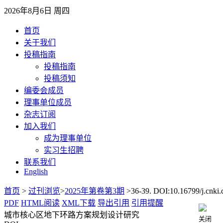
2026年8月6日 周四
首页
关于我们
投稿指南
投稿指南
投稿须知
编委会成员
理事单位成员
杂志订阅
加入我们
成为理事单位
实习生招聘
联系我们
English
首页
>
过刊浏览
>
2025年第卷第3期
>36-39. DOI:10.16799/j.cnki.
PDF
HTML阅读
XML下载
导出引用
引用提醒
城市核心区地下环路方案规划设计研究