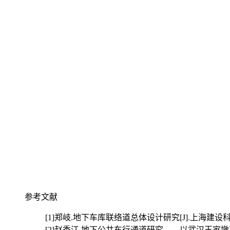
参考文献
[1]
郑岐.地下车库联络道总体设计研究[J].上海建设科技, 2016(4):4
[2]
赵秀江.地下公共车行通道研究——以武汉王家墩商务区地下交通环廊