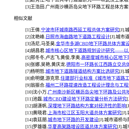
[3]
王浩田.广州南沙横沥岛尖地下环路工程总体方案设计[J].城市道桥与防
相似文献
[1]
王倩.
宁波市环城南路西延工程总体方案研究
[J]
[2]
沈艳峰.
日照市海曲路地下道路工程设计
[J].城市道
[3]
汤尼,马圣昊.
金华市多湖CBD地下环路总体方案
[4]
胡昌君.
城市核心区地下道路规划设计研究——以
[5]
邢冬冬,卢志飞,黄俊,李奥.
高密度城市核心区地下
[6]
张娜,吴艳,黄庆龙.
德阳市一环路长江西路立交总
[7]
杨明哲.
城市地下道路隧道结构方案比选研究
[J]
[8]
俞明健,游克思.
住建部行业标准《城市地下道路
[9]
翁振合.
福州二环路提速改造工程设计理念与工程
[10]
沈小万.
广州南沙新区横沥岛尖地下环路及公共
[11]
池磊.
城市CBD建设地下环路定量分析方法研究
[12]
胡潇帆.
深埋地下环路结构方案对经济性的影响
[
[13]
黄晓君.
上海市松江区玉阳大道总体方案研究
[J
[14]
袁廷朋.
城市地下环路的开发建设
[J].城市道桥与防洪,
[15]
罗雄雄.
华夏高架路增设匝道总体方案研究
[J].