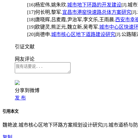
[16]
杨宏伟,姚朱欣.
城市地下环路的开发建设
[J].城市
[17]
何长明,黎军.
宜昌市港窑快速路总体方案研究
[J
[18]
唐晓辉,吕麦霞,尹治军,李文乐,王雨晨.
西安市幸
[19]
欧键灵,熊正元,魏立新,吴粤军.
城市中心区快速
[20]
尚德申.
城市核心区地下道路建设研究
[J].公路隧道
引证文献
网友评论
分享到微博
发 布
引用本文
魏艳波.城市核心区地下环路方案规划设计研究[J].城市道桥与防洪,2025
复制