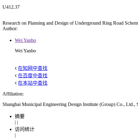
U412.37
Research on Planning and Design of Underground Ring Road Schem
Author:
Wei Yanbo
Wei Yanbo
在知网中查找
在百度中查找
在本站中查找
Affiliation:
Shanghai Municipal Engineering Design Institute (Group) Co., Ltd.,
摘要
|
|
访问统计
|