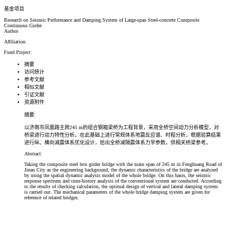
基金项目
Research on Seismic Performance and Damping System of Large-span Steel-concrete Composite
Continuous Girder
Author
Affiliation:
Fund Project:
摘要
访问统计
参考文献
相似文献
引证文献
资源附件
摘要:
以济南市凤凰路主跨245 m的组合钢箱梁桥为工程背景，采用全桥空间动力分析模型，对
桥梁进行动力特性分析。在此基础上进行常规体系地震反应谱、时程分析，根据验算结果
进行纵、横向减震体系优化设计，给出全桥减隔震体系力学参数，供相关桥梁参考。
Abstract:
Taking the composite steel box girder bridge with the main span of 245 m in Fenghuang Road of
Jinan City as the engineering background, the dynamic characteristics of the bridge are analyzed
by using the spatial dynamic analysis model of the whole bridge. On this basis, the seismic
response spectrum and time-history analysis of the conventional system are conducted. According
to the results of checking calculation, the optimal design of vertical and lateral damping system
is carried out. The mechanical parameters of the whole bridge damping system are given for
reference of related bridges.