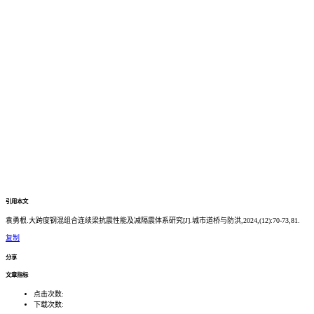
引用本文
袁勇根.大跨度钢混组合连续梁抗震性能及减隔震体系研究[J].城市道桥与防洪,2024,(12):70-73,81.
复制
分享
文章指标
点击次数:
下载次数: