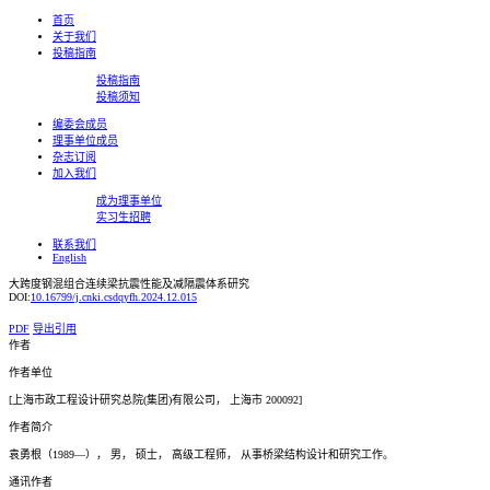
首页
关于我们
投稿指南
投稿指南
投稿须知
编委会成员
理事单位成员
杂志订阅
加入我们
成为理事单位
实习生招聘
联系我们
English
大跨度钢混组合连续梁抗震性能及减隔震体系研究
DOI:
10.16799/j.cnki.csdqyfh.2024.12.015
PDF
导出引用
作者
作者单位
[上海市政工程设计研究总院(集团)有限公司， 上海市 200092]
作者简介
袁勇根（1989—）， 男， 硕士， 高级工程师， 从事桥梁结构设计和研究工作。
通讯作者