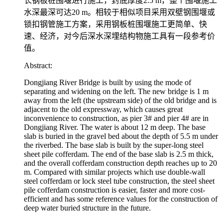
长钢板桩围堰进行施工，封底厚度2.5 m，整个围堰施工
水深最深可达20 m。相较于相似项目采用双壁钢围堰或
锁扣钢管施工方案，采用钢板桩围堰施工更简单、快
速、经济，对今后深水深埋结构物施工具有一段参考价
值。
Abstract:
Dongjiang River Bridge is built by using the mode of
separating and widening on the left. The new bridge is 1 m
away from the left (the upstream side) of the old bridge and is
adjacent to the old expressway, which causes great
inconvenience to construction, as pier 3# and pier 4# are in
Dongjiang River. The water is about 12 m deep. The base
slab is buried in the gravel bed about the depth of 5.5 m under
the riverbed. The base slab is built by the super-long steel
sheet pile cofferdam. The end of the base slab is 2.5 m thick,
and the overall cofferdam construction depth reaches up to 20
m. Compared with similar projects which use double-wall
steel cofferdam or lock steel tube construction, the steel sheet
pile cofferdam construction is easier, faster and more cost-
efficient and has some reference values for the construction of
deep water buried structure in the future.