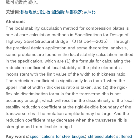
数可能反而减小。
关键词:
钢桥规范
;
加劲板
;
加劲肋
;
局部稳定
;
宽厚比
Abstract:
The local stability calculation method for compression plates is
one of core calculation methods in Specifications for Design of
Highway Steel Structural Bridge （JTG D64—2015）. Through
the practical design application and some theoretical analysis,
some problems are found in the local stability calculation method
in the specification, which are (1) the formula for calculating the
reduction coefficient of local stability of the plate element is
inconsistent with the limit value of the width to thickness ratio.
The reduction coefficient is significantly less than 1 when the
upper limit of width / thickness ratio is taken, and (2) the rigid-
flexible discrimination formula for the transverse ribs is not
accuracy enough, which will result in the discontinuity of the local
stability reduction coefficient at the rigid-flexible boundary of the
transverse ribs. The mutation amplitude may be large. And the
reduction coefficient may decrease when the transverse rib is
strengthened from flexible to rigid.
Key words:
specifications for steel bridges
;
stiffened plate
;
stiffened