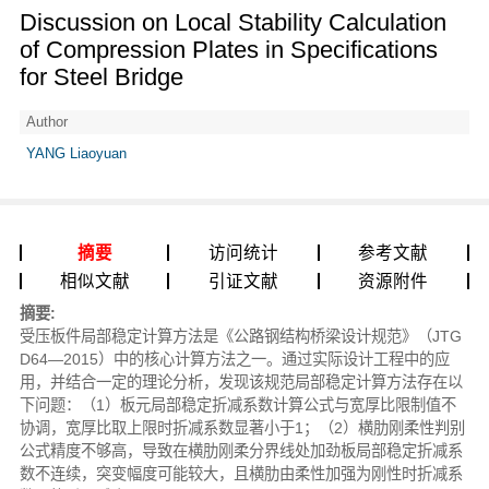
Discussion on Local Stability Calculation
of Compression Plates in Specifications
for Steel Bridge
Author
YANG Liaoyuan
摘要
访问统计
参考文献
相似文献
引证文献
资源附件
摘要:
受压板件局部稳定计算方法是《公路钢结构桥梁设计规范》（JTG
D64—2015）中的核心计算方法之一。通过实际设计工程中的应
用，并结合一定的理论分析，发现该规范局部稳定计算方法存在以
下问题：（1）板元局部稳定折减系数计算公式与宽厚比限制值不
协调，宽厚比取上限时折减系数显著小于1；（2）横肋刚柔性判别
公式精度不够高，导致在横肋刚柔分界线处加劲板局部稳定折减系
数不连续，突变幅度可能较大，且横肋由柔性加强为刚性时折减系