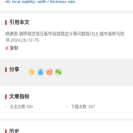
rib
;
local stability
;
width / thickness ratio
引用本文
杨燎原.钢桥规范受压板件局部稳定计算问题探讨[J].城市道桥与防
洪,2024,(3):72-75.
复制
分享
文章指标
点击次数:
420
下载次数:
637
历史