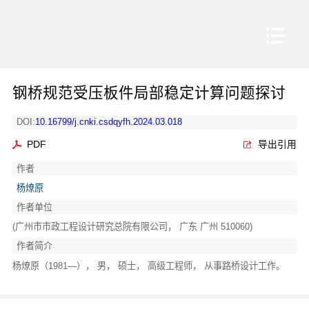
钢桥规范受压板件局部稳定计算问题探讨
DOI:
10.16799/j.cnki.csdqyfh.2024.03.018
PDF
导出引用
作者
杨燎原
作者单位
(广州市市政工程设计研究总院有限公司， 广东 广州 510060)
作者简介
杨燎原（1981—）， 男， 硕士， 高级工程师， 从事路桥设计工作。