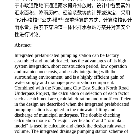
于市政道路地下通道雨水提升排放时，设计中各要素如
汇水面积、降雨历时、径流系数等的计算或选定，采用
“设计-校核”“公式-模型”双重验算的方式，计算校核设计
雨水量，探索下穿通道一体化排水泵站方案并对其安全
性进行讨论。
Abstract:
Integrated prefabricated pumping station can be factory-
assembled and prefabricated, has the advantages of its high
system integration, short construction period, low operation
and maintenance costs, and easily integrating with the
surrounding environment, and is a highly efficient gain of
water supply and drainage pressurization equipment.
Combined with the Nanchang City East Station North Road
Underpass Project, the calculation or selection of each factor
such as catchment area, rainfall duration and runoff coefficient
in the design are described when the integrated prefabricated
pumping station is applied in the rainwater lifting and
discharge of municipal underpass. The double checking
calculation mode of "design - verification" and "formula -
model" is used to calculate and check the design rainwater
volume. The integrated drainage pumping station scheme of