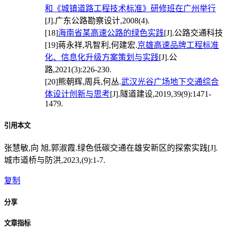
和《城镇道路工程技术标准》研修班在广州举行
[J].广东公路勘察设计,2008(4).
[18]
海南省某高速公路的绿色实践
[J].公路交通科技
[19]
蒋永祥,巩智利,何建宏.
京雄高速品牌工程标准
化、信息化升级方案策划与实践
[J].公
路,2021(3):226-230.
[20]
熊朝辉,周兵,何丛.
武汉光谷广场地下交通综合
体设计创新与思考
[J].隧道建设,2019,39(9):1471-
1479.
引用本文
张慧敏,向 旭,郭淑霞.绿色低碳交通在雄安新区的探索实践[J].
城市道桥与防洪,2023,(9):1-7.
复制
分享
文章指标