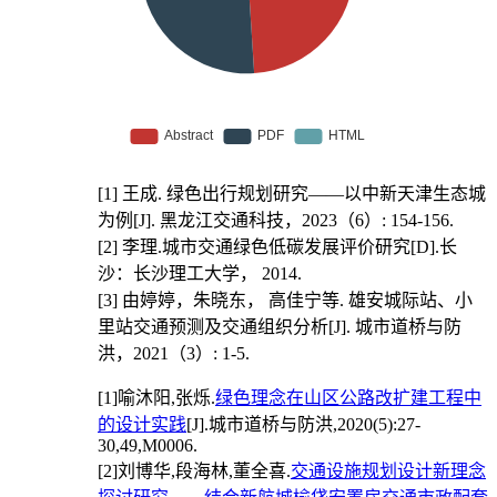
[1]
王成. 绿色出行规划研究——以中新天津生态城
为例[J]. 黑龙江交通科技，2023（6）: 154-156.
[2]
李理.城市交通绿色低碳发展评价研究[D].长
沙：长沙理工大学， 2014.
[3]
由婷婷，朱晓东， 高佳宁等. 雄安城际站、小
里站交通预测及交通组织分析[J]. 城市道桥与防
洪，2021（3）: 1-5.
[1]
喻沐阳,张烁.
绿色理念在山区公路改扩建工程中
的设计实践
[J].城市道桥与防洪,2020(5):27-
30,49,M0006.
[2]
刘博华,段海林,董全喜.
交通设施规划设计新理念