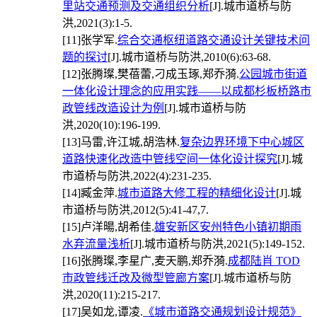
里站交通预测及交通组织分析
[J].城市道桥与防
洪,2021(3):1-5.
[11]
张学军.
综合交通枢纽道路交通设计关键技术问
题的探讨
[J].城市道桥与防洪,2010(6):63-68.
[12]
张腾璨,樊蓓蕾,刁成玉琢,郑乔漪.
公园城市街道
一体化设计理念的应用实践——以成都杉板桥路市
政管线改造设计为例
[J].城市道桥与防
洪,2020(10):196-199.
[13]
马雷,许江城,胡浩林.
复杂边界环境下中心城区
道路快速化改造中管线空间一体化设计探究
[J].城
市道桥与防洪,2022(4):231-235.
[14]
臧金萍.
城市道路大修工程的精细化设计
[J].城
市道桥与防洪,2012(5):41-47,7.
[15]
卢洋暘,胡希佳.
雄安新区安州特色小镇初期雨
水弃流量浅析
[J].城市道桥与防洪,2021(5):149-152.
[16]
张腾璨,李星广,麦天鹏,郑乔漪.
成都陆肖 TOD
市政管线迁改及微型管廊方案
[J].城市道桥与防
洪,2020(11):215-217.
[17]
吴如龙,谭凌.
《城市道路交通规划设计规范》