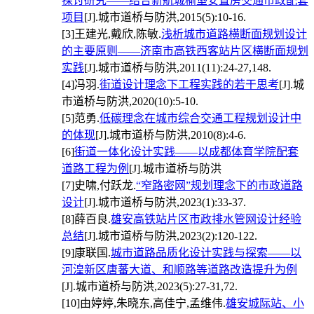
探讨研究——结合新航城榆垡安置房交通市政配套
项目
[J].城市道桥与防洪,2015(5):10-16.
[3]
王建光,戴欣,陈敏.
浅析城市道路横断面规划设计
的主要原则——济南市高铁西客站片区横断面规划
实践
[J].城市道桥与防洪,2011(11):24-27,148.
[4]
冯羽.
街道设计理念下工程实践的若干思考
[J].城
市道桥与防洪,2020(10):5-10.
[5]
范勇.
低碳理念在城市综合交通工程规划设计中
的体现
[J].城市道桥与防洪,2010(8):4-6.
[6]
街道一体化设计实践——以成都体育学院配套
道路工程为例
[J].城市道桥与防洪
[7]
史啸,付跃龙.
“窄路密网”规划理念下的市政道路
设计
[J].城市道桥与防洪,2023(1):33-37.
[8]
薛百良.
雄安高铁站片区市政排水管网设计经验
总结
[J].城市道桥与防洪,2023(2):120-122.
[9]
康联国.
城市道路品质化设计实践与探索——以
河湟新区唐蕃大道、和顺路等道路改造提升为例
[J].城市道桥与防洪,2023(5):27-31,72.
[10]
由婷婷,朱晓东,高佳宁,孟维伟.
雄安城际站、小