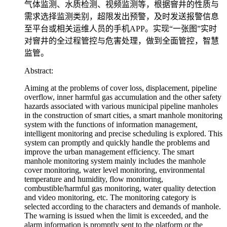
气体监测、水质检测、视频监测等，根据窨井的性质与
需求选择监测类别，超限发出预警，及时发送报警信息
至平台或相关运维人员的手机APP。实现“一张图”实时
对窨井的全过程管控与危害处理，做到全面管控，智慧
监管。
Abstract:
Aiming at the problems of cover loss, displacement, pipeline
overflow, inner harmful gas accumulation and the other safety
hazards associated with various municipal pipeline manholes
in the construction of smart cities, a smart manhole monitoring
system with the functions of information management,
intelligent monitoring and precise scheduling is explored. This
system can promptly and quickly handle the problems and
improve the urban management efficiency. The smart
manhole monitoring system mainly includes the manhole
cover monitoring, water level monitoring, environmental
temperature and humidity, flow monitoring,
combustible/harmful gas monitoring, water quality detection
and video monitoring, etc. The monitoring category is
selected according to the characters and demands of manhole.
The warning is issued when the limit is exceeded, and the
alarm information is promptly sent to the platform or the