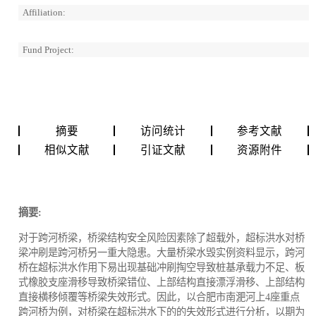
Affiliation:
Fund Project:
摘要
访问统计
参考文献
相似文献
引证文献
资源附件
摘要:
对于跨河桥梁，桥梁结构安全风险因素除了超载外，超标洪水对桥
梁冲刷是跨河桥另一重大隐患。大量桥梁水毁实例资料显示，跨河
桥在超标洪水作用下易出现基础冲刷掏空导致桩基承载力不足、板
式橡胶支座滑移导致桥梁错位、上部结构直接漂浮滑移、上部结构
直接横移倾覆等桥梁失效形式。因此，以合肥市南淝河上4座重点
跨河桥为例，对桥梁在超标洪水下的的失效形式进行分析，以期为