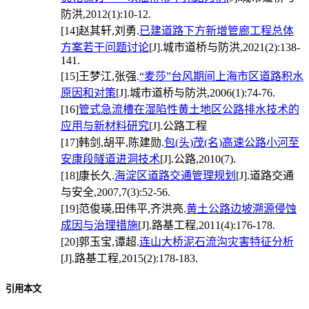
防洪,2012(1):10-12.
[14]
赵其轩,刘勇.
已建道路下方新增管廊工程总体
方案若干问题讨论
[J].城市道桥与防洪,2021(2):138-
141.
[15]
王梦江,张强.
“麦莎”台风期间上海市区道路积水
原因和对策
[J].城市道桥与防洪,2006(1):74-76.
[16]
管式急流槽在湿陷性黄土地区公路排水技术的
应用与新材料研究
[J].公路工程
[17]
韩剑,胡平,陈建勋.
包(头)茂(名)高速公路小河至
安康段隧道进洞技术
[J].公路,2010(7).
[18]
康长久.
海淀区道路交通管理规划
[J].道路交通
与安全,2007,7(3):52-56.
[19]
范俊瑛,田伟平,齐洪亮.
黄土公路边坡溯源侵蚀
成因与治理措施
[J].路基工程,2011(4):176-178.
[20]
郭玉宝,谭超.
连山大桥泥石流沟灾害特征分析
[J].路基工程,2015(2):178-183.
引用本文