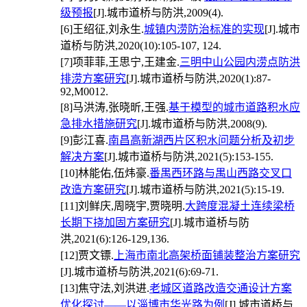
级预报
[J].城市道桥与防洪,2009(4).
[6]
王绍征,刘永生.
城镇内涝防治标准的实现
[J].城市
道桥与防洪,2020(10):105-107, 124.
[7]
项菲菲,王思宁,王建金.
三明中山公园内涝点防洪
排涝方案研究
[J].城市道桥与防洪,2020(1):87-
92,M0012.
[8]
马洪涛,张晓昕,王强.
基于模型的城市道路积水应
急排水措施研究
[J].城市道桥与防洪,2008(9).
[9]
彭江喜.
南昌高新湖西片区积水问题分析及初步
解决方案
[J].城市道桥与防洪,2021(5):153-155.
[10]
林能佑,伍炜豪.
番禺西环路与禺山西路交叉口
改造方案研究
[J].城市道桥与防洪,2021(5):15-19.
[11]
刘鲜庆,周晓宇,贾晓明.
大跨度混凝土连续梁桥
长期下挠加固方案研究
[J].城市道桥与防
洪,2021(6):126-129,136.
[12]
贾文镖.
上海市南北高架桥面铺装整治方案研究
[J].城市道桥与防洪,2021(6):69-71.
[13]
焦守法,刘洪进.
老城区道路改造交通设计方案
优化探讨——以淄博市华光路为例
[J].城市道桥与