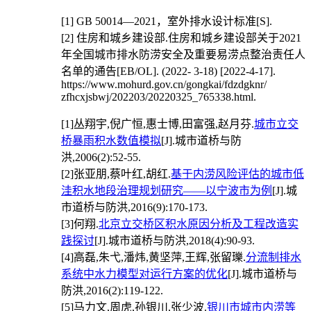
[1]
GB 50014—2021，室外排水设计标准[S].
[2]
住房和城乡建设部.住房和城乡建设部关于2021
年全国城市排水防涝安全及重要易涝点整治责任人
名单的通告[EB/OL]. (2022- 3-18) [2022-4-17].
https://www.mohurd.gov.cn/gongkai/fdzdgknr/
zfhcxjsbwj/202203/20220325_765338.html.
[1]
丛翔宇,倪广恒,惠士博,田富强,赵月芬.
城市立交
桥暴雨积水数值模拟
[J].城市道桥与防
洪,2006(2):52-55.
[2]
张亚朋,蔡叶红,胡红.
基于内涝风险评估的城市低
洼积水地段治理规划研究——以宁波市为例
[J].城
市道桥与防洪,2016(9):170-173.
[3]
何翔.
北京立交桥区积水原因分析及工程改造实
践探讨
[J].城市道桥与防洪,2018(4):90-93.
[4]
高磊,朱弋,潘炜,黄坚萍,王辉,张留瓅.
分流制排水
系统中水力模型对运行方案的优化
[J].城市道桥与
防洪,2016(2):119-122.
[5]
马力文,周虎,孙银川,张少波.
银川市城市内涝等