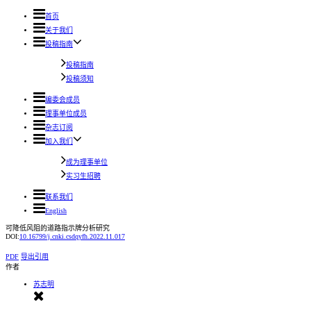
首页
关于我们
投稿指南
投稿指南
投稿须知
编委会成员
理事单位成员
杂志订阅
加入我们
成为理事单位
实习生招聘
联系我们
English
可降低风阻的道路指示牌分析研究
DOI:
10.16799/j.cnki.csdqyfh.2022.11.017
PDF
导出引用
作者
苏志明