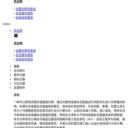
苏志明
在期刊界中查找
在百度中查找
在本站中查找
Author
苏志明
苏志明
在期刊界中查找
在百度中查找
在本站中查找
摘要
访问统计
参考文献
相似文献
引证文献
资源附件
摘要:
一种可以降低风阻的道路指示牌，通过对整体金属标志版面进行间距布孔减少风荷载的影
响。布满孔的金属标志版面具有稳定、成本造价低的特性，孔的间距、数量、位置以及孔
径大小可根据各地实际情况进行设计计算分析，从而达到减少风阻、减少成本、寿命长且
不影响其本身金属标志版面的强度，喷涂反光涂料又不影响金属标志版面信息的清晰度。
本次分析研究以南安市福金北路茂祥西路市政工程总承包（EPC）实际工程作为依据，通
过当地的基本风速、相关国家规范、手册以及科盟交通工程CAD设计系统进行分析计算，
为此类标志的设计和建设提供相应的参考。