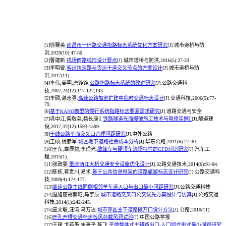
[1]
徐赛英.
南昌市一环路交通指路标志系统优化方案研究
[J].城市道桥与防
洪,2020(10):47-50.
[2]
曹建新.
机场西路线形设计要点
[J].城市道桥与防洪,2016(5):27-33.
[3]
李明睿.
客运快速路与货运干道交叉节点的方案设计
[J].城市道桥与防
洪,2017(11).
[4]
李伟,姜明,唐铮铮.
公路指路标志系统的改进研究
[J].公路交通科
技,2007,24(12):117-122,143.
[5]
李硕,谌志强.
高速公路加宽扩建中临时交通标志设计
[J].交通科技,2006(5):77-
79.
[6]
基于KANO模型的慢行系统指路标志要素需求研究
[J].道路交通与安全
[7]
巩中江,柴敬尧,杨长庚.
铁路隧道光面爆破施工技术与管理实例
[J].隧道建
设,2017,37(12):1593-1599.
[8]
干线公路平面交叉口合理间距研究
[J].中外公路
[9]
王硕,杨彦军.
城区地下道路社会成本分析
[J].华东公路,2011(6):27-30.
[10]
王东,章辰益,李理光.
敞篷车与硬顶车流场特性的CFD对比研究
[J].汽车工
程,2015(1).
[11]
张政委.
重庆两江大桥交通安全设施优化设计
[J].公路交通技术,2014(6):91-94.
[12]
陈栋,蒋贵川,易术.
基于公共信息框架的道路旅游标志设计研究
[J].公路交通科
技,2009(4):174-177.
[13]
高速公路主线同侧相邻单车道入口与出口最小间距研究
[J].公路交通科技
[14]
温旭丽胡紫晗,马宇辰.
城市道路交叉口公交优先方案设计与仿真
[J].公路交通
科技,2014(1):242-245.
[15]
童文聪,汪涛,马万达.
城市郊区主干道路段开口设计方法
[J].公路,2010(11).
[16]
开孔开槽交通标志板风荷载风洞试验
[J].中国公路学报
[17]
王建,戈若愚,朱善平,陈飞.
平地整体式主辅路出口-入口组合形式最小间距研究