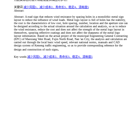
关键词:
减少风阻1、减少成本2、寿命长3、稳定4、清晰度5
Abstract:
Abstract: A road sign that reduces wind resistance by spacing holes in a monolithic metal sign
layout to reduce the influence of wind loads. Metal logo layout is full of holes has the stability,
the cost is the characteristics of low cost, hole spacing, number, location and the aperture size can
be designed according to the actual situation around the calculation and analysis, so as to reduce
the wind resistance, reduce the cost and does not affect the strength of the metal logo layout in
themselves, spraying reflective coatings and does not affect the sharpness of the metal logo
layout information. Based on the actual project of the municipal Engineering General Contracting
(EPC) of Maoxiang West Road, Fujin North Road, Nan 'an City, the analysis and calculation are
carried out through the local basic wind speed, relevant national norms, manuals and CAD
design system of Kemeng traffic engineering, so as to provide corresponding reference for the
design and construction of such signs。
Key words:
减少风阻1、减少成本2、寿命长3、稳定4、清晰度5