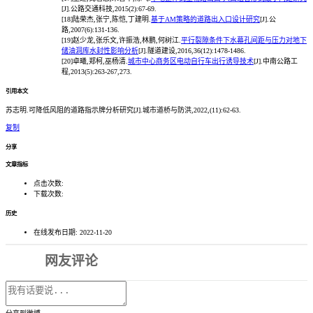
[J].公路交通科技,2015(2):67-69.
[18]
陆荣杰,张宁,陈恺,丁建明.
基于AM策略的道路出入口设计研究
[J].公
路,2007(6):131-136.
[19]
赵少龙,张乐文,许振浩,林鹏,何树江.
平行裂隙条件下水幕孔间距与压力对地下
储油洞库水封性影响分析
[J].隧道建设,2016,36(12):1478-1486.
[20]
卓曦,郑柯,巫杨清.
城市中心商务区电动自行车出行诱导技术
[J].中南公路工
程,2013(5):263-267,273.
引用本文
苏志明.可降低风阻的道路指示牌分析研究[J].城市道桥与防洪,2022,(11):62-63.
复制
分享
文章指标
点击次数:
下载次数:
历史
在线发布日期:
2022-11-20
网友评论