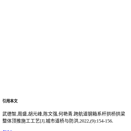
引用本文
武德智,周盛,胡元峰,陈文强,何艳青.跨航道钢箱系杆拱桥拱梁
整体顶推施工工艺[J].城市道桥与防洪,2022,(9):154-156.