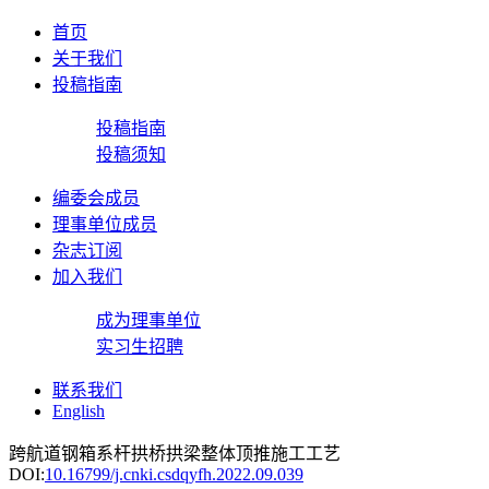
首页
关于我们
投稿指南
投稿指南
投稿须知
编委会成员
理事单位成员
杂志订阅
加入我们
成为理事单位
实习生招聘
联系我们
English
跨航道钢箱系杆拱桥拱梁整体顶推施工工艺
DOI:
10.16799/j.cnki.csdqyfh.2022.09.039