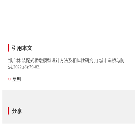
引用本文
邹广林.装配式桥墩模型设计方法及相似性研究[J].城市道桥与防
洪,2022,(8):79-82.
复制
分享