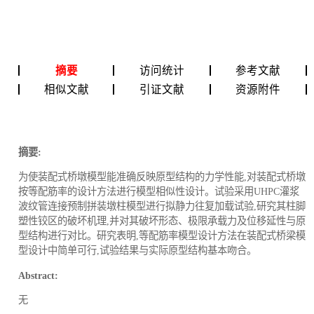
摘要
访问统计
参考文献
相似文献
引证文献
资源附件
摘要:
为使装配式桥墩模型能准确反映原型结构的力学性能,对装配式桥墩
按等配筋率的设计方法进行模型相似性设计。试验采用UHPC灌浆
波纹管连接预制拼装墩柱模型进行拟静力往复加载试验,研究其柱脚
塑性铰区的破坏机理,并对其破坏形态、极限承载力及位移延性与原
型结构进行对比。研究表明,等配筋率模型设计方法在装配式桥梁模
型设计中简单可行,试验结果与实际原型结构基本吻合。
Abstract:
无