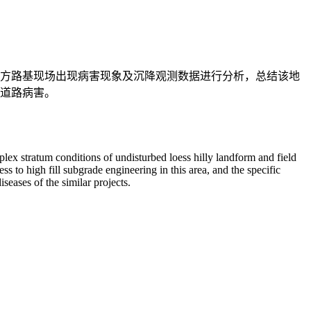
方路基现场出现病害现象及沉降观测数据进行分析，总结该地
道路病害。
ex stratum conditions of undisturbed loess hilly landform and field
s to high fill subgrade engineering in this area, and the specific
eases of the similar projects.