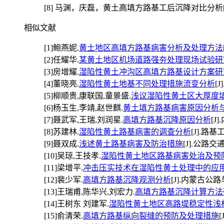
[8]
马渊，庆磊，黄土高填方路基工后沉降对比分析[J].城
相似文献
[1]
鲍燕妮.
黄土地区高填方路基病害分析及处理方法
[2]
任耀华.
某黄土地区机场道路强夯处理现场试验研
[3]
房增耀.
湿陷性黄土冲沟区高填方路基设计方案研
[4]
董晓亮.
湿陷性黄土地基不同处理措施流变分析
[J
[5]
柳顺贵,康联国,童景盛.
浅议湿陷性黄土区大厚度
[6]
杨玉生,李靖,赵世麒.
黄土填方路基病害原因分析
[7]
聂武军,王瑞,刘润星.
高填方路基沉降原因分析
[J
[8]
苏建林.
湿陷性黄土路基病害的调查分析
[J].路基工程
[9]
聂双成.
浅述黄土路基病害及防治措施
[J].公路交通科
[10]
吴琼,王技孝.
湿陷性黄土地区路基病害处治及预
[11]
梁增平.
冲击压实技术在湿陷性黄土处理中的应
[12]
裴少军.
高填方路基沉降观测分析
[J].内蒙古公路与
[13]
王瑞甫,陈华兴,刘宏力.
高填方路基沉降计算方法
[14]
王树东 刘建军.
湿陷性黄土地区高路堤稳定性浅
[15]
俞清荣.
高填方路基纵向裂缝的预防及处理措施
[