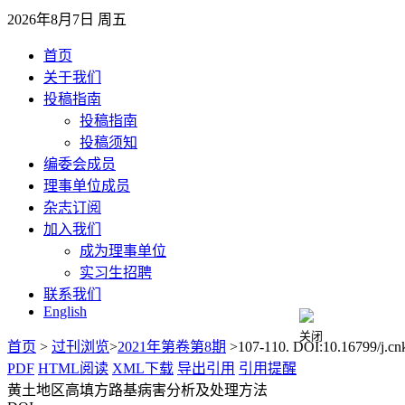
2026年8月7日 周五
首页
关于我们
投稿指南
投稿指南
投稿须知
编委会成员
理事单位成员
杂志订阅
加入我们
成为理事单位
实习生招聘
联系我们
English
首页
>
过刊浏览
>
2021年第卷第8期
>107-110. DOI:10.16799/j.cnk
关闭
PDF
HTML阅读
XML下载
导出引用
引用提醒
黄土地区高填方路基病害分析及处理方法