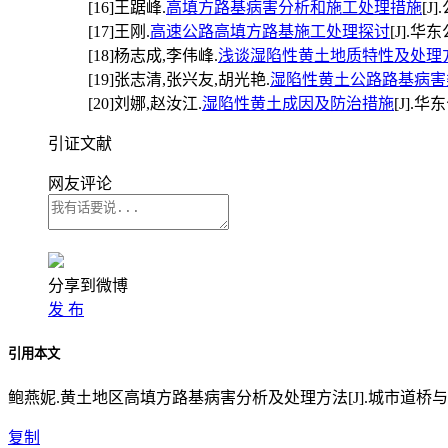
[16]
王踞峰.
高填方路基病害分析和施工处理措施
[J]
[17]
王刚.
高速公路高填方路基施工处理探讨
[J].华东公
[18]
杨志成,李伟峰.
浅谈湿陷性黄土地质特性及处理
[19]
张志清,张兴友,胡光艳.
湿陷性黄土公路路基病害
[20]
刘娜,赵汝江.
湿陷性黄土成因及防治措施
[J].华东
引证文献
网友评论
分享到微博
发 布
引用本文
鲍燕妮.黄土地区高填方路基病害分析及处理方法[J].城市道桥与防洪,202
复制