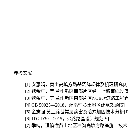
参考文献
[1]
安惠娟，黄土高填方路基沉降规律及机理研究[J].道路
[2]
魏余广，等.兰州新区南部片区经十七路南延段道路
[3]
魏余广，等.兰州新区南部片区NCE8#道路工程岩
[4]
GB 50025—2018，湿陷性黄土地区建筑规范[S].
[5]
金志强.黄土路基常见病害及暗穴加固技术分析[J].科技
[6]
JTG D30—2015，公路路基设计规范[S].
[7]
季楠，湿陷性黄土地区冲沟高填方路基施工技术[J].工