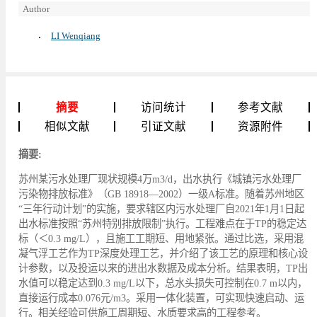
Author
LI Wenqiang
摘要
访问统计
参考文献
相似文献
引证文献
资源附件
摘要:
苏州某污水处理厂现状规模4万m3/d，出水执行《城镇污水处理厂
污染物排放标准》（GB 18918—2002）一级A标准。随着苏州地区
“三年行动计划”的实施，要求辖区内污水处理厂自2021年1月1日起
出水标准按照“苏州特别排放限制”执行。工程难点在于TP的稳定达
标（＜0.3 mg/L），且施工工期短、用地紧张。通过比选，采用混
凝气浮工艺作为TP深度处理工艺，并介绍了该工艺的原理和核心设
计参数，以及投运以来的进出水数据及成本分析。结果表明，TP出
水值可以稳定达到0.3 mg/L以下，总水头损失可控制在0.7 m以内，
直接运行成本0.076元/m3。采用一体化装置，可实现快速启动、运
行。相关经验可供施工周期短、水质要求高的工程参考。