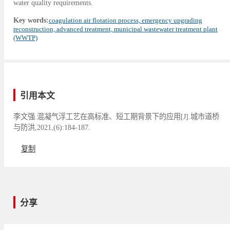
water quality requirements.
Key words:
coagulation air flotation process, emergency upgrading
reconstruction, advanced treatment, municipal wastewater treatment plant
(WWTP)
引用本文
李文强.混凝气浮工艺在高标准、短工期背景下的应用[J].城市道桥
与防洪,2021,(6):184-187.
复制
分享