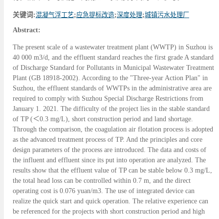
关键词:
混凝气浮工艺
;
应急提标改造
;
深度处理
;
城镇污水处理厂
Abstract:
The present scale of a wastewater treatment plant (WWTP) in Suzhou is
40 000 m3/d, and the effluent standard reaches the first grade A standard
of Discharge Standard for Pollutants in Municipal Wastewater Treatment
Plant (GB 18918-2002). According to the "Three-year Action Plan" in
Suzhou, the effluent standards of WWTPs in the administrative area are
required to comply with Suzhou Special Discharge Restrictions from
January 1. 2021. The difficulty of the project lies in the stable standard
of TP (＜0.3 mg/L), short construction period and land shortage.
Through the comparison, the coagulation air flotation process is adopted
as the advanced treatment process of TP. And the principles and core
design parameters of the process are introduced. The data and costs of
the influent and effluent since its put into operation are analyzed. The
results show that the effluent value of TP can be stable below 0.3 mg/L,
the total head loss can be controlled within 0.7 m, and the direct
operating cost is 0.076 yuan/m3. The use of integrated device can
realize the quick start and quick operation. The relative experience can
be referenced for the projects with short construction period and high